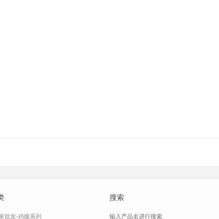
类
搜索
家批发-鸡腿系列
输入产品名进行搜索