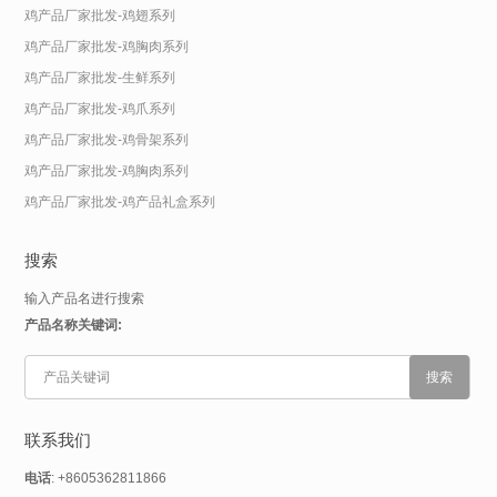
鸡产品厂家批发-鸡翅系列
鸡产品厂家批发-鸡胸肉系列
鸡产品厂家批发-生鲜系列
鸡产品厂家批发-鸡爪系列
鸡产品厂家批发-鸡骨架系列
鸡产品厂家批发-鸡胸肉系列
鸡产品厂家批发-鸡产品礼盒系列
搜索
输入产品名进行搜索
产品名称关键词:
联系我们
电话
: +8605362811866