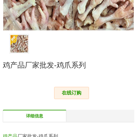
鸡产品厂家批发-鸡爪系列
在线订购
详细信息
鸡产品
厂家批发-鸡爪系列